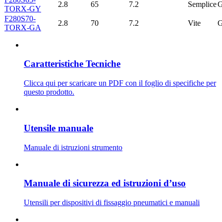
2.8
65
7.2
Semplice
TORX-GY
F280S70-
2.8
70
7.2
Vite
TORX-GA
Caratteristiche Tecniche
Clicca qui per scaricare un PDF con il foglio di specifiche per
questo prodotto.
Utensile manuale
Manuale di istruzioni strumento
Manuale di sicurezza ed istruzioni d’uso
Utensili per dispositivi di fissaggio pneumatici e manuali