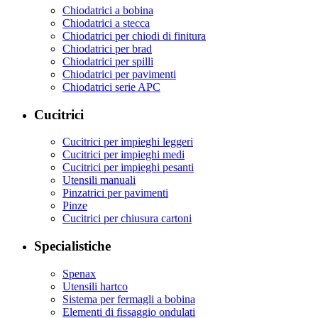
Chiodatrici a bobina
Chiodatrici a stecca
Chiodatrici per chiodi di finitura
Chiodatrici per brad
Chiodatrici per spilli
Chiodatrici per pavimenti
Chiodatrici serie APC
Cucitrici
Cucitrici per impieghi leggeri
Cucitrici per impieghi medi
Cucitrici per impieghi pesanti
Utensili manuali
Pinzatrici per pavimenti
Pinze
Cucitrici per chiusura cartoni
Specialistiche
Spenax
Utensili hartco
Sistema per fermagli a bobina
Elementi di fissaggio ondulati