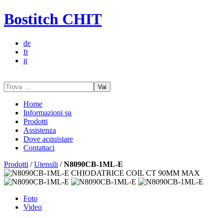
Bostitch CHIT
de
fr
it
Vai
Home
Informazioni su
Prodotti
Assistenza
Dove acquistare
Contattaci
Prodotti
/
Utensili
/
N8090CB-1ML-E
Foto
Video