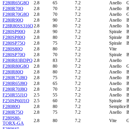
F280R65G8Q
2.8
65
7.2
Anello
F280R70Q
2.8
70
7.2
Anello
B
F280R70G8Q
2.8
70
7.2
Anello
F280R90Q
2.8
90
7.2
Anello
B
F28R80SS316Q
2.8
80
7.2
Anello
I
F280SP90Q
2.8
90
7.2
Spirale
B
F280SP80Q
2.8
80
7.2
Spirale
B
F280SP75Q
2.8
75
7.2
Spirale
B
F280S80Q
2.8
80
7.2
Vite
F280SP70Q
2.8
70
7.2
Spirale
B
F280R83BDPQ
2.8
83
7.2
Anello
F280R80G8Q
2.8
80
7.2
Anello
F280R80Q
2.8
80
7.2
Anello
B
F280R75J8Q
2.8
75
7.2
Anello
B
F280R65J8Q
2.8
65
7.2
Anello
B
F280R70J8Q
2.8
70
7.2
Anello
B
F250R55J1Q
2.5
55
7.2
Anello
B
F250SP60J1Q
2.5
60
7.2
Spirale
B
F28080Q
2.8
80
7.2
Semplice
B
F280R75Q
2.8
75
7.2
Anello
B
F280S80-
2.8
80
7.2
Vite
TORX-GA
F280S65-