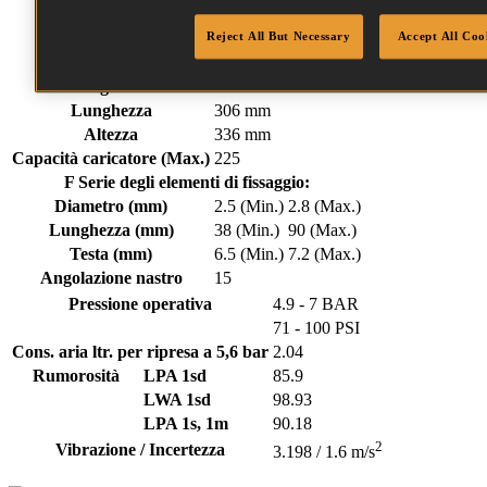
Elementi di fissaggio
Downloads
Reject All But Necessary
Accept All Coo
Peso
3.86 kg
Larghezza
140 mm
Lunghezza
306 mm
Altezza
336 mm
Capacità caricatore (Max.)
225
F Serie degli elementi di fissaggio:
Diametro (mm)
2.5 (Min.)
2.8 (Max.)
Lunghezza (mm)
38 (Min.)
90 (Max.)
Testa (mm)
6.5 (Min.)
7.2 (Max.)
Angolazione nastro
15
Pressione operativa
4.9 - 7 BAR
71 - 100 PSI
Cons. aria ltr. per ripresa a 5,6 bar
2.04
Rumorosità
LPA 1sd
85.9
LWA 1sd
98.93
LPA 1s, 1m
90.18
2
Vibrazione / Incertezza
3.198 / 1.6 m/s