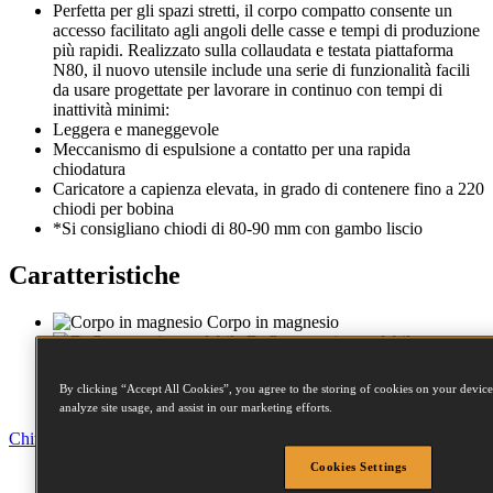
Perfetta per gli spazi stretti, il corpo compatto consente un
accesso facilitato agli angoli delle casse e tempi di produzione
più rapidi. Realizzato sulla collaudata e testata piattaforma
N80, il nuovo utensile include una serie di funzionalità facili
da usare progettate per lavorare in continuo con tempi di
inattività minimi:
Leggera e maneggevole
Meccanismo di espulsione a contatto per una rapida
chiodatura
Caricatore a capienza elevata, in grado di contenere fino a 220
chiodi per bobina
*Si consigliano chiodi di 80-90 mm con gambo liscio
Caratteristiche
Corpo in magnesio
Deflettore aria regolabile
Sicura a contatto
Protezioni del corpo
By clicking “Accept All Cookies”, you agree to the storing of cookies on your device
Naso compatto
analyze site usage, and assist in our marketing efforts.
Chiudi
Cookies Settings
Specifiche