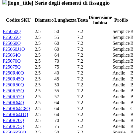
Serie degli elementi di fissaggio
Dimensione
Codice SKU
Diametro
Lunghezza
Testa
Profilo
bobina
F25050Q
2.5
50
7.2
Semplice
B
F25055Q
2.5
55
7.2
Semplice
B
F25060Q
2.5
60
7.2
Semplice
B
F25060J1Q
2.5
60
7.2
Semplice
B
F25064Q
2.5
64
7.2
Semplice
B
F25070Q
2.5
70
7.2
Semplice
B
F25075Q
2.5
75
7.2
Semplice
B
F250R40Q
2.5
40
7.2
Anello
B
F250R45Q
2.5
45
7.2
Anello
B
F250R50Q
2.5
50
7.2
Anello
B
F250R55Q
2.5
55
7.2
Anello
B
F250R57Q
2.5
57
7.2
Anello
B
F250R64Q
2.5
64
7.2
Anello
B
F250R64G8Q
2.5
64
7.2
Anello
F250R64J1Q
2.5
64
7.2
Anello
B
F250R70Q
2.5
70
7.2
Anello
B
F250R75Q
2.5
75
7.2
Anello
B
F250SP50Q
2.5
50
7.2
Spirale
B