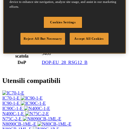
Codice SKU
F280S65-TORX-GY
device to enhance site navigation, analyze site usage, and assist in our marketing
efforts.
CHIODI 2.80-65 TORX SCREW GALV
Descrizione
5.4M
Diametro
2.8 mm
Cookies Settings
Testa
7.2 mm
Lunghezza
65 mm
Profilo
Semplice
Reject All But Necessary
Accept All Cookies
Finitura
G8
Quantità per
5400
scatola
DoP
DOP-EU_28_RSG12_B
Utensili compatibili
IC70-1-E
IC90-1-E
IC90C-1-E
N400C-1-E
N75C-2-E
N8090CB-1ML-E