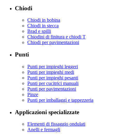
Chiodi
Chiodi in bobina
Chiodi in stecca
Brad e spilli
Chiodini di finitura e chiodi T
Chiodi per pavimentazioni
Punti
Punti per impieghi leggeri
Punti per impieghi medi
Punti per impieghi pesanti
Punti per cucitrici manuali
Punti per pavimentazioni
Pinze
Punti per imballaggi e tappezzeria
Applicazioni specializzate
Elementi di fissaggio ondulati
Anelli e fermagli