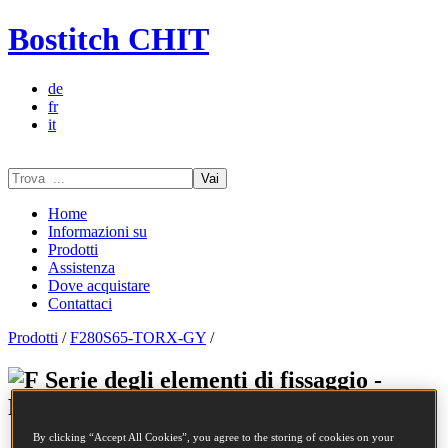
Bostitch CHIT
de
fr
it
Vai
Home
Informazioni su
Prodotti
Assistenza
Dove acquistare
Contattaci
Prodotti
/
F280S65-TORX-GY
/
Serie degli elementi di fissaggio -
F280S65-TORX-GY
By clicking “Accept All Cookies”, you agree to the storing of cookies on your