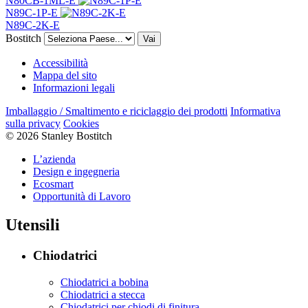
N80CB-1ML-E
N89C-1P-E
N89C-2K-E
Bostitch
Vai
Accessibilità
Mappa del sito
Informazioni legali
Imballaggio / Smaltimento e riciclaggio dei prodotti
Informativa
sulla privacy
Cookies
© 2026 Stanley Bostitch
L’azienda
Design e ingegneria
Ecosmart
Opportunità di Lavoro
Utensili
Chiodatrici
Chiodatrici a bobina
Chiodatrici a stecca
Chiodatrici per chiodi di finitura