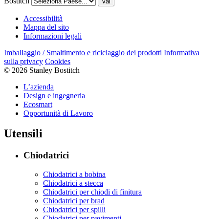
Bostitch
Vai
Accessibilità
Mappa del sito
Informazioni legali
Imballaggio / Smaltimento e riciclaggio dei prodotti
Informativa
sulla privacy
Cookies
© 2026 Stanley Bostitch
L’azienda
Design e ingegneria
Ecosmart
Opportunità di Lavoro
Utensili
Chiodatrici
Chiodatrici a bobina
Chiodatrici a stecca
Chiodatrici per chiodi di finitura
Chiodatrici per brad
Chiodatrici per spilli
Chiodatrici per pavimenti