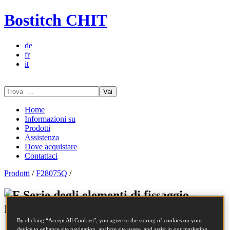
Bostitch CHIT
de
fr
it
Vai
Home
Informazioni su
Prodotti
Assistenza
Dove acquistare
Contattaci
Prodotti
/
F28075Q
/
Serie degli elementi di fissaggio -
F28075Q
By clicking “Accept All Cookies”, you agree to the storing of cookies on your
device to enhance site navigation, analyze site usage, and assist in our marketing