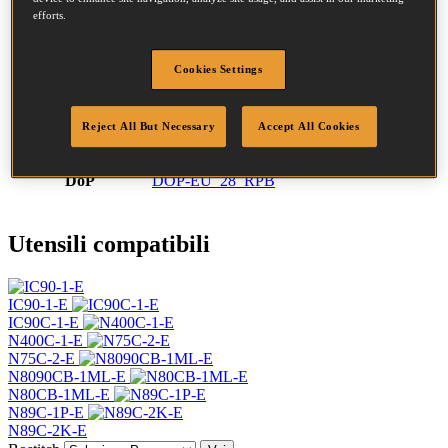
Codice SKU
F28075Q
efforts.
Descrizione
CHIODI COIL 2.80-75 LISCIO 5M
Diametro
2.8 mm
Testa
7.2 mm
Cookies Settings
Lunghezza
75 mm
Profilo
Semplice
Reject All But Necessary
Accept All Cookies
Finitura
Brillante
Quantità per scatola
6000
DoP
DOP-EU_28_RPB
Utensili compatibili
IC90-1-E
IC90C-1-E
N400C-1-E
N75C-2-E
N8090CB-1ML-E
N80CB-1ML-E
N89C-1P-E
N89C-2K-E