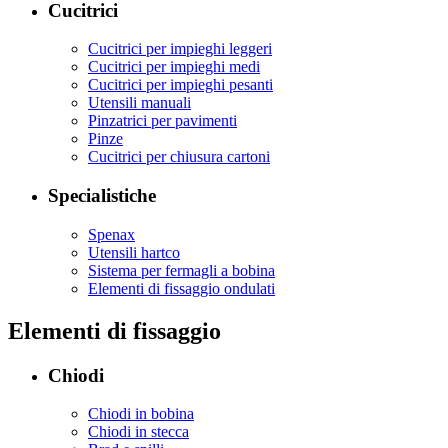
Cucitrici
Cucitrici per impieghi leggeri
Cucitrici per impieghi medi
Cucitrici per impieghi pesanti
Utensili manuali
Pinzatrici per pavimenti
Pinze
Cucitrici per chiusura cartoni
Specialistiche
Spenax
Utensili hartco
Sistema per fermagli a bobina
Elementi di fissaggio ondulati
Elementi di fissaggio
Chiodi
Chiodi in bobina
Chiodi in stecca