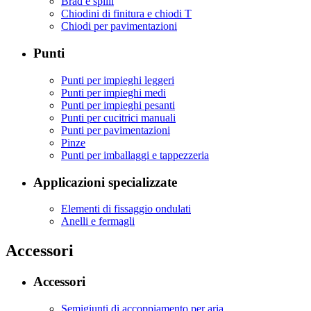
Brad e spilli
Chiodini di finitura e chiodi T
Chiodi per pavimentazioni
Punti
Punti per impieghi leggeri
Punti per impieghi medi
Punti per impieghi pesanti
Punti per cucitrici manuali
Punti per pavimentazioni
Pinze
Punti per imballaggi e tappezzeria
Applicazioni specializzate
Elementi di fissaggio ondulati
Anelli e fermagli
Accessori
Accessori
Semigiunti di accoppiamento per aria