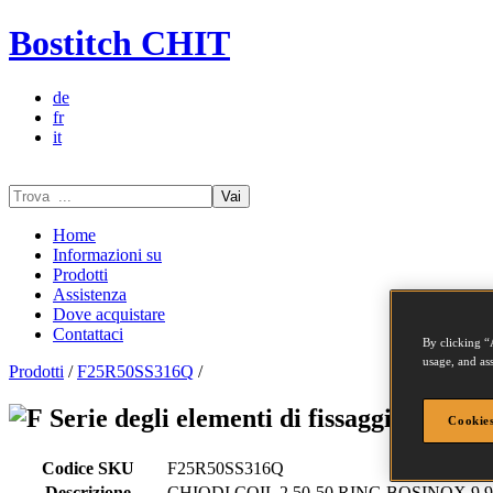
Bostitch CHIT
de
fr
it
Vai
Home
Informazioni su
Prodotti
Assistenza
Dove acquistare
Contattaci
By clicking “
usage, and ass
Prodotti
/
F25R50SS316Q
/
Serie degli elementi di fissaggio - F2
Cookies
Codice SKU
F25R50SS316Q
Descrizione
CHIODI COIL 2.50-50 RING BOSINOX 9.