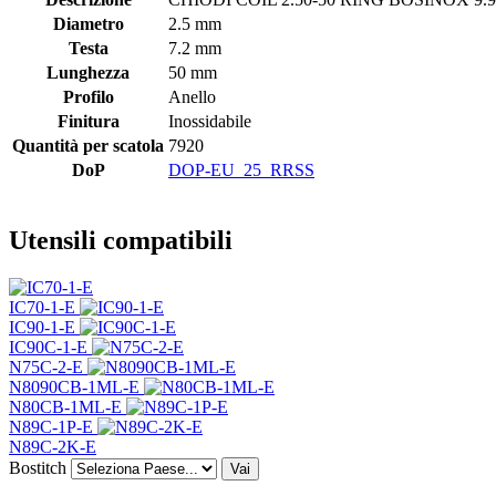
Diametro
2.5 mm
Testa
7.2 mm
Lunghezza
50 mm
Profilo
Anello
Finitura
Inossidabile
Quantità per scatola
7920
DoP
DOP-EU_25_RRSS
Utensili compatibili
IC70-1-E
IC90-1-E
IC90C-1-E
N75C-2-E
N8090CB-1ML-E
N80CB-1ML-E
N89C-1P-E
N89C-2K-E
Bostitch
Vai