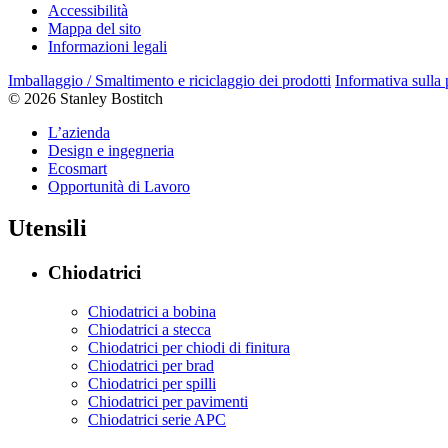
Accessibilità
Mappa del sito
Informazioni legali
Imballaggio / Smaltimento e riciclaggio dei prodotti
Informativa sulla
© 2026 Stanley Bostitch
L’azienda
Design e ingegneria
Ecosmart
Opportunità di Lavoro
Utensili
Chiodatrici
Chiodatrici a bobina
Chiodatrici a stecca
Chiodatrici per chiodi di finitura
Chiodatrici per brad
Chiodatrici per spilli
Chiodatrici per pavimenti
Chiodatrici serie APC