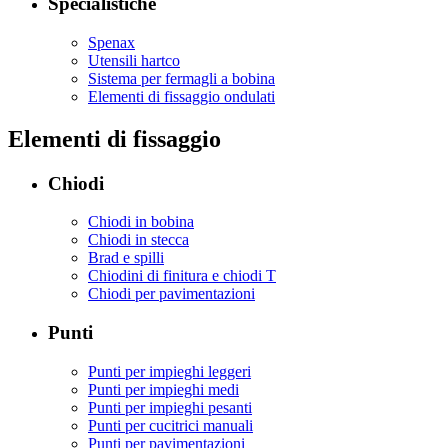
Specialistiche
Spenax
Utensili hartco
Sistema per fermagli a bobina
Elementi di fissaggio ondulati
Elementi di fissaggio
Chiodi
Chiodi in bobina
Chiodi in stecca
Brad e spilli
Chiodini di finitura e chiodi T
Chiodi per pavimentazioni
Punti
Punti per impieghi leggeri
Punti per impieghi medi
Punti per impieghi pesanti
Punti per cucitrici manuali
Punti per pavimentazioni