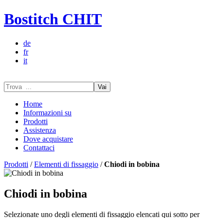
Bostitch CHIT
de
fr
it
Vai
Home
Informazioni su
Prodotti
Assistenza
Dove acquistare
Contattaci
Prodotti
/
Elementi di fissaggio
/
Chiodi in bobina
Chiodi in bobina
Selezionate uno degli elementi di fissaggio elencati qui sotto per