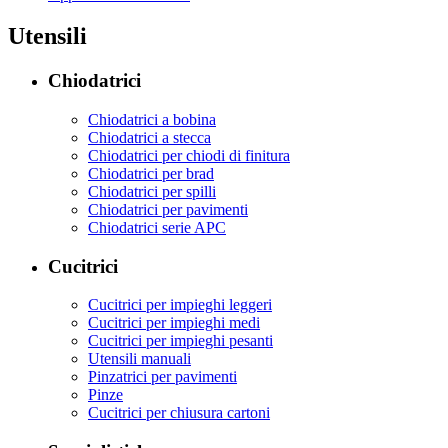
Utensili
Chiodatrici
Chiodatrici a bobina
Chiodatrici a stecca
Chiodatrici per chiodi di finitura
Chiodatrici per brad
Chiodatrici per spilli
Chiodatrici per pavimenti
Chiodatrici serie APC
Cucitrici
Cucitrici per impieghi leggeri
Cucitrici per impieghi medi
Cucitrici per impieghi pesanti
Utensili manuali
Pinzatrici per pavimenti
Pinze
Cucitrici per chiusura cartoni