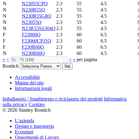
N
N23055CPQ
2.3
55
4.5
N
N230R55Q
2.3
55
4.5
N
N230R55G8Q
2.3
55
4.5
N
N23055Q
2.3
55
4.5
N
N23R55SS304Q
2.3
55
4.5
F
F23060Q
2.3
60
6.5
F
F23060CPJ1Q
2.3
60
6.5
F
F230R60Q
2.3
60
6.5
N
N230R60Q
2.3
60
4.5
«
<
>
»
per pagina
Bostitch
Vai
Accessibilità
Mappa del sito
Informazioni legali
Imballaggio / Smaltimento e riciclaggio dei prodotti
Informativa
sulla privacy
Cookies
© 2026 Stanley Bostitch
L’azienda
Design e ingegneria
Ecosmart
Opportunità di Lavoro