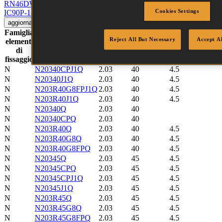
RN46DW-1EPAL
Visualizza utensile
Cookies Settings
IC90P-1-E
Visualizza utensile
aggiornare
Azzerare
Famiglia
Reject All But Necessary
Accept A
elementi
Dimensio
Codice SKU
Diametro
Lunghezza
Testa
di
bobina
fissaggio
N
N20340CPJ1Q
2.03
40
4.5
N
N20340J1Q
2.03
40
4.5
N
N203R40G8FPJ1Q
2.03
40
4.5
N
N203R40J1Q
2.03
40
4.5
N
N20340Q
2.03
40
N
N20340CPQ
2.03
40
N
N203R40Q
2.03
40
4.5
N
N203R40G8Q
2.03
40
4.5
N
N203R40G8FPQ
2.03
40
4.5
N
N20345Q
2.03
45
4.5
N
N20345CPQ
2.03
45
4.5
N
N20345CPJ1Q
2.03
45
4.5
N
N20345J1Q
2.03
45
4.5
N
N203R45Q
2.03
45
4.5
N
N203R45G8Q
2.03
45
4.5
N
N203R45G8FPQ
2.03
45
4.5