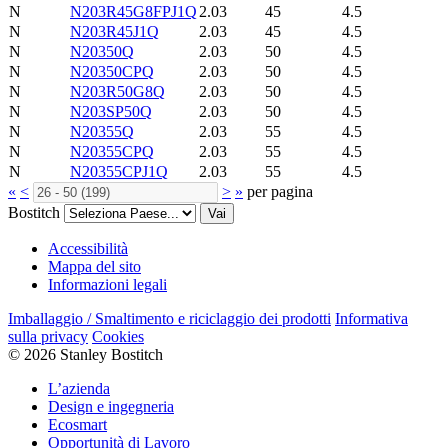
N
N203R45G8FPJ1Q
2.03
45
4.5
N
N203R45J1Q
2.03
45
4.5
N
N20350Q
2.03
50
4.5
N
N20350CPQ
2.03
50
4.5
N
N203R50G8Q
2.03
50
4.5
N
N203SP50Q
2.03
50
4.5
N
N20355Q
2.03
55
4.5
N
N20355CPQ
2.03
55
4.5
N
N20355CPJ1Q
2.03
55
4.5
«
<
>
»
per pagina
Bostitch
Vai
Accessibilità
Mappa del sito
Informazioni legali
Imballaggio / Smaltimento e riciclaggio dei prodotti
Informativa
sulla privacy
Cookies
© 2026 Stanley Bostitch
L’azienda
Design e ingegneria
Ecosmart
Opportunità di Lavoro