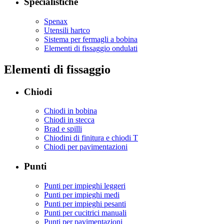
Specialistiche
Spenax
Utensili hartco
Sistema per fermagli a bobina
Elementi di fissaggio ondulati
Elementi di fissaggio
Chiodi
Chiodi in bobina
Chiodi in stecca
Brad e spilli
Chiodini di finitura e chiodi T
Chiodi per pavimentazioni
Punti
Punti per impieghi leggeri
Punti per impieghi medi
Punti per impieghi pesanti
Punti per cucitrici manuali
Punti per pavimentazioni