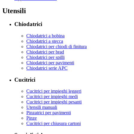
Utensili
Chiodatrici
Chiodatrici a bobina
Chiodatrici a stecca
Chiodatrici per chiodi di finitura
Chiodatrici per brad
Chiodatrici per spilli
Chiodatrici per pavimenti
Chiodatrici serie APC
Cucitrici
Cucitrici per impieghi leggeri
Cucitrici per impieghi medi
Cucitrici per impieghi pesanti
Utensili manuali
Pinzatrici per pavimenti
Pinze
Cucitrici per chiusura cartoni