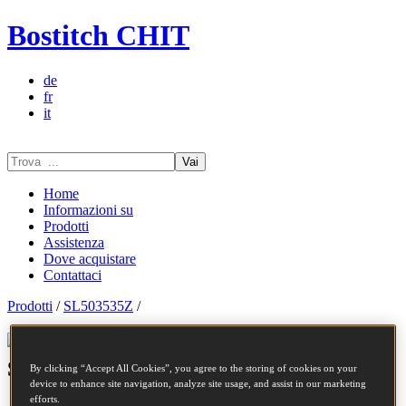
Bostitch CHIT
de
fr
it
Vai
Home
Informazioni su
Prodotti
Assistenza
Dove acquistare
Contattaci
Prodotti
/
SL503535Z
/
Serie degli elementi di fissaggio -
SL503535Z
By clicking “Accept All Cookies”, you agree to the storing of cookies on your
device to enhance site navigation, analyze site usage, and assist in our marketing
efforts.