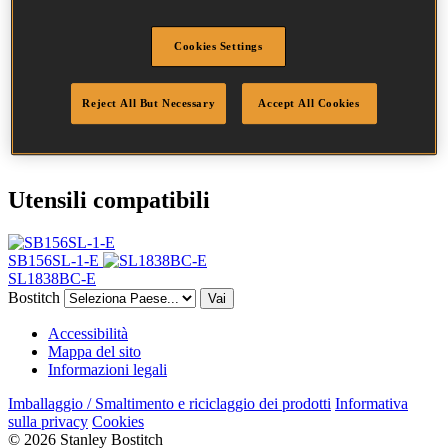
Codice SKU
SL503535Z
Descrizione
SL5035 PUNTI 35MM GALV 3M
Lunghezza
35 mm
Cookies Settings
Larghezza corona
8.0 mm
Finitura
Galv.
Reject All But Necessary
Accept All Cookies
Punta
Scalpello
Quantità per scatola
3000
Utensili compatibili
SB156SL-1-E
SL1838BC-E
Bostitch
Vai
Accessibilità
Mappa del sito
Informazioni legali
Imballaggio / Smaltimento e riciclaggio dei prodotti
Informativa
sulla privacy
Cookies
© 2026 Stanley Bostitch