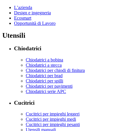
L’azienda
Design e ingegneria
Ecosmart
Opportunità di Lavoro
Utensili
Chiodatrici
Chiodatrici a bobina
Chiodatrici a stecca
Chiodatrici per chiodi di finitura
Chiodatrici per brad
Chiodatrici per spilli
Chiodatrici per pavimenti
Chiodatrici serie APC
Cucitrici
Cucitrici per impieghi leggeri
Cucitrici per impieghi medi
Cucitrici per impieghi pesanti
Utensili manuali