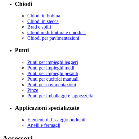
Chiodi
Chiodi in bobina
Chiodi in stecca
Brad e spilli
Chiodini di finitura e chiodi T
Chiodi per pavimentazioni
Punti
Punti per impieghi leggeri
Punti per impieghi medi
Punti per impieghi pesanti
Punti per cucitrici manuali
Punti per pavimentazioni
Pinze
Punti per imballaggi e tappezzeria
Applicazioni specializzate
Elementi di fissaggio ondulati
Anelli e fermagli
Accessori