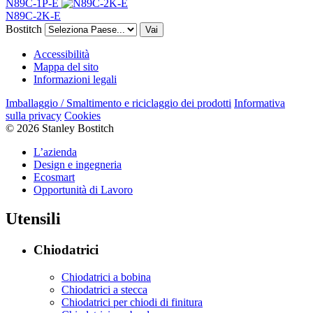
N89C-1P-E
N89C-2K-E
Bostitch
Vai
Accessibilità
Mappa del sito
Informazioni legali
Imballaggio / Smaltimento e riciclaggio dei prodotti
Informativa
sulla privacy
Cookies
© 2026 Stanley Bostitch
L’azienda
Design e ingegneria
Ecosmart
Opportunità di Lavoro
Utensili
Chiodatrici
Chiodatrici a bobina
Chiodatrici a stecca
Chiodatrici per chiodi di finitura