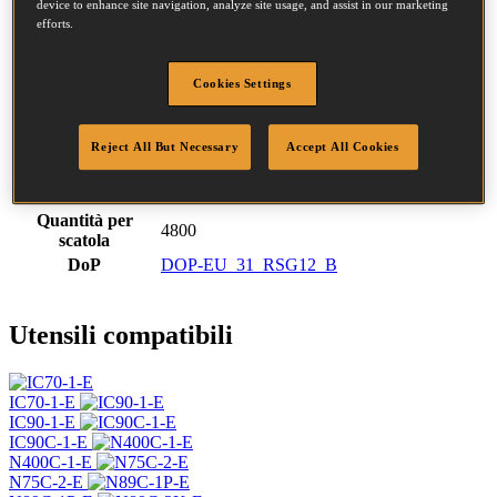
Codice SKU
F310S65-TORX-GY
device to enhance site navigation, analyze site usage, and assist in our marketing
efforts.
CHIODI 3.10-65 TORX SCREW GALV
Descrizione
4.8M
Diametro
3.1 mm
Cookies Settings
Testa
7.2 mm
Lunghezza
65 mm
Profilo
Vite
Reject All But Necessary
Accept All Cookies
Finitura
Brillante
Punta
Torx
Quantità per
4800
scatola
DoP
DOP-EU_31_RSG12_B
Utensili compatibili
IC70-1-E
IC90-1-E
IC90C-1-E
N400C-1-E
N75C-2-E