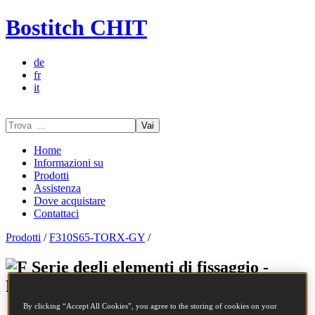
Bostitch CHIT
de
fr
it
Vai
Home
Informazioni su
Prodotti
Assistenza
Dove acquistare
Contattaci
Prodotti
/
F310S65-TORX-GY
/
Serie degli elementi di fissaggio -
F310S65-TORX-GY
By clicking “Accept All Cookies”, you agree to the storing of cookies on your