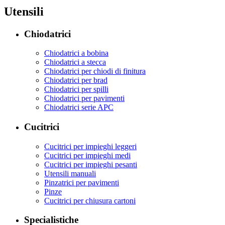
Utensili
Chiodatrici
Chiodatrici a bobina
Chiodatrici a stecca
Chiodatrici per chiodi di finitura
Chiodatrici per brad
Chiodatrici per spilli
Chiodatrici per pavimenti
Chiodatrici serie APC
Cucitrici
Cucitrici per impieghi leggeri
Cucitrici per impieghi medi
Cucitrici per impieghi pesanti
Utensili manuali
Pinzatrici per pavimenti
Pinze
Cucitrici per chiusura cartoni
Specialistiche