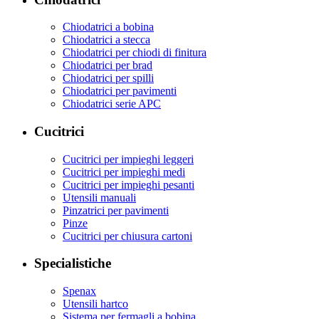
Chiodatrici a bobina
Chiodatrici a stecca
Chiodatrici per chiodi di finitura
Chiodatrici per brad
Chiodatrici per spilli
Chiodatrici per pavimenti
Chiodatrici serie APC
Cucitrici
Cucitrici per impieghi leggeri
Cucitrici per impieghi medi
Cucitrici per impieghi pesanti
Utensili manuali
Pinzatrici per pavimenti
Pinze
Cucitrici per chiusura cartoni
Specialistiche
Spenax
Utensili hartco
Sistema per fermagli a bobina