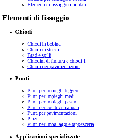
Elementi di fissaggio ondulati
Elementi di fissaggio
Chiodi
Chiodi in bobina
Chiodi in stecca
Brad e spilli
Chiodini di finitura e chiodi T
Chiodi per pavimentazioni
Punti
Punti per impieghi leggeri
Punti per impieghi medi
Punti per impieghi pesanti
Punti per cucitrici manuali
Punti per pavimentazioni
Pinze
Punti per imballaggi e tappezzeria
Applicazioni specializzate