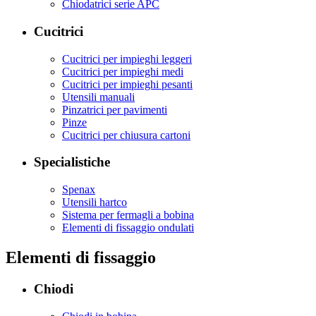
Chiodatrici serie APC
Cucitrici
Cucitrici per impieghi leggeri
Cucitrici per impieghi medi
Cucitrici per impieghi pesanti
Utensili manuali
Pinzatrici per pavimenti
Pinze
Cucitrici per chiusura cartoni
Specialistiche
Spenax
Utensili hartco
Sistema per fermagli a bobina
Elementi di fissaggio ondulati
Elementi di fissaggio
Chiodi