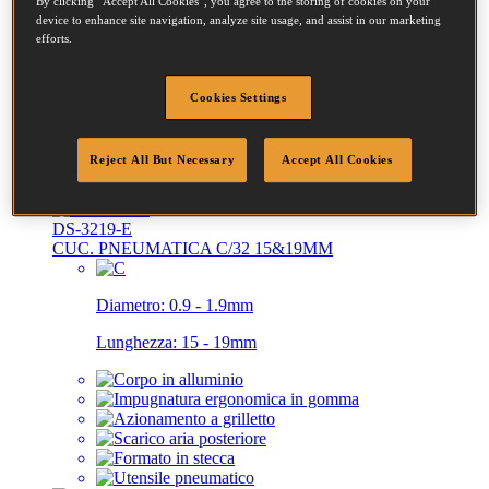
By clicking “Accept All Cookies”, you agree to the storing of cookies on your
device to enhance site navigation, analyze site usage, and assist in our marketing
Diametro:
0.94 - 1.88mm
efforts.
Lunghezza:
12 - 19mm
Cookies Settings
Reject All But Necessary
Accept All Cookies
DS-3219-E
CUC. PNEUMATICA C/32 15&19MM
Diametro:
0.9 - 1.9mm
Lunghezza:
15 - 19mm