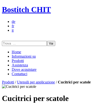
Bostitch CHIT
de
fr
it
Vai
Home
Informazioni su
Prodotti
Assistenza
Dove acquistare
Contattaci
Prodotti
/
Utensili per applicazione
/
Cucitrici per scatole
Cucitrici per scatole