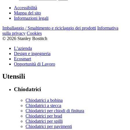
Accessibilità
Mappa del sito
Informazioni legali
Imballaggio / Smaltimento e riciclaggio dei prodotti
Informativa
sulla privacy
Cookies
© 2026 Stanley Bostitch
L’azienda
Design e ingegneria
Ecosmart
Opportunità di Lavoro
Utensili
Chiodatrici
Chiodatrici a bobina
Chiodatrici a stecca
Chiodatrici per chiodi di finitura
Chiodatrici per brad
Chiodatrici per spilli
Chiodatrici per pavimenti