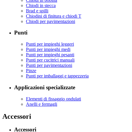
Chiodi in bobina
Chiodi in stecca
Brad e spilli
Chiodini di finitura e chiodi T
Chiodi per pavimentazioni
Punti
Punti per impieghi leggeri
Punti per impieghi medi
Punti per impieghi pesanti
Punti per cucitrici manuali
Punti per pavimentazioni
Pinze
Punti per imballaggi e tappezzeria
Applicazioni specializzate
Elementi di fissaggio ondulati
Anelli e fermagli
Accessori
Accessori