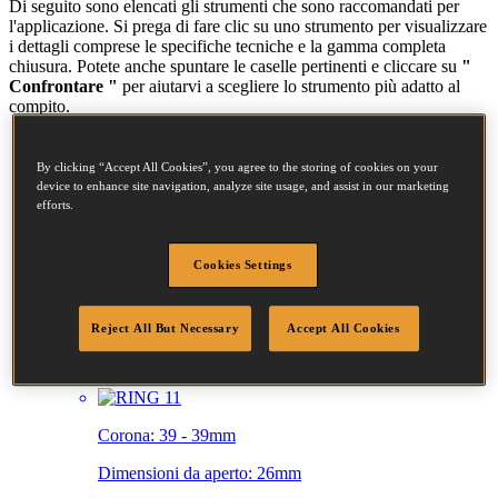
Di seguito sono elencati gli strumenti che sono raccomandati per
l'applicazione. Si prega di fare clic su uno strumento per visualizzare
i dettagli comprese le specifiche tecniche e la gamma completa
chiusura. Potete anche spuntare le caselle pertinenti e cliccare su
"
Confrontare "
per aiutarvi a scegliere lo strumento più adatto al
compito.
SC50HPB-E
By clicking “Accept All Cookies”, you agree to the storing of cookies on your
CUC. ANELLO C 11GA
device to enhance site navigation, analyze site usage, and assist in our marketing
efforts.
Corona:
39 - 39mm
Cookies Settings
Dimensioni da aperto:
26mm
Reject All But Necessary
Accept All Cookies
SC50TB-E
CUC. ANELLO C 11GA 1-1/2
Corona:
39 - 39mm
Dimensioni da aperto:
26mm