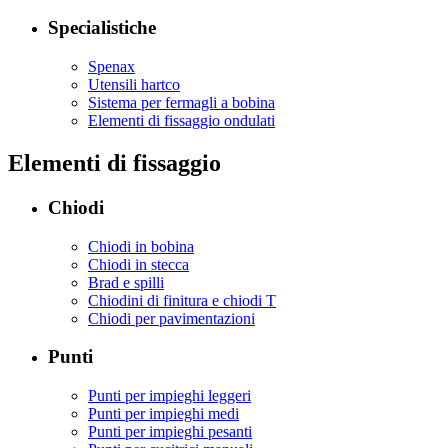
Specialistiche
Spenax
Utensili hartco
Sistema per fermagli a bobina
Elementi di fissaggio ondulati
Elementi di fissaggio
Chiodi
Chiodi in bobina
Chiodi in stecca
Brad e spilli
Chiodini di finitura e chiodi T
Chiodi per pavimentazioni
Punti
Punti per impieghi leggeri
Punti per impieghi medi
Punti per impieghi pesanti