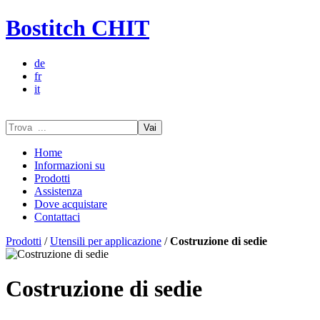
Bostitch CHIT
de
fr
it
Vai
Home
Informazioni su
Prodotti
Assistenza
Dove acquistare
Contattaci
Prodotti
/
Utensili per applicazione
/
Costruzione di sedie
Costruzione di sedie