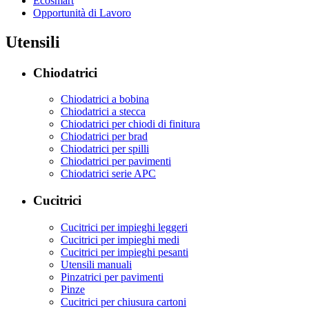
Ecosmart
Opportunità di Lavoro
Utensili
Chiodatrici
Chiodatrici a bobina
Chiodatrici a stecca
Chiodatrici per chiodi di finitura
Chiodatrici per brad
Chiodatrici per spilli
Chiodatrici per pavimenti
Chiodatrici serie APC
Cucitrici
Cucitrici per impieghi leggeri
Cucitrici per impieghi medi
Cucitrici per impieghi pesanti
Utensili manuali
Pinzatrici per pavimenti
Pinze
Cucitrici per chiusura cartoni