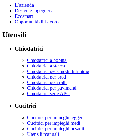
L’azienda
Design e ingegneria
Ecosmart
Opportunità di Lavoro
Utensili
Chiodatrici
Chiodatrici a bobina
Chiodatrici a stecca
Chiodatrici per chiodi di finitura
Chiodatrici per brad
Chiodatrici per spilli
Chiodatrici per pavimenti
Chiodatrici serie APC
Cucitrici
Cucitrici per impieghi leggeri
Cucitrici per impieghi medi
Cucitrici per impieghi pesanti
Utensili manuali