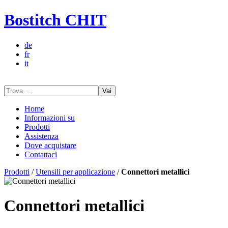
Bostitch CHIT
de
fr
it
Vai
Home
Informazioni su
Prodotti
Assistenza
Dove acquistare
Contattaci
Prodotti
/
Utensili per applicazione
/
Connettori metallici
Connettori metallici