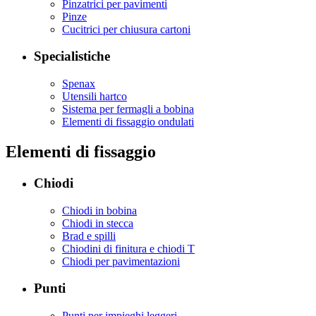
Pinzatrici per pavimenti
Pinze
Cucitrici per chiusura cartoni
Specialistiche
Spenax
Utensili hartco
Sistema per fermagli a bobina
Elementi di fissaggio ondulati
Elementi di fissaggio
Chiodi
Chiodi in bobina
Chiodi in stecca
Brad e spilli
Chiodini di finitura e chiodi T
Chiodi per pavimentazioni
Punti
Punti per impieghi leggeri