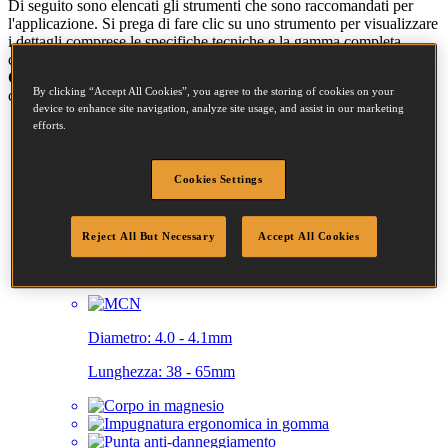
Di seguito sono elencati gli strumenti che sono raccomandati per
l'applicazione. Si prega di fare clic su uno strumento per visualizzare
i dettagli comprese le specifiche tecniche e la gamma completa
chiusura. Potete anche spuntare le caselle pertinenti e cliccare su
"
Confrontare "
per aiutarvi a scegliere lo strumento più adatto al
By clicking “Accept All Cookies”, you agree to the storing of cookies on your
compito.
device to enhance site navigation, analyze site usage, and assist in our marketing
efforts.
F21PL-E
21° 2IN1 RH & MCN CHIODATRICE A STECCA-ST
Cookies Settings
+VALIGETTA
Diametro:
2.5 - 3.3mm
Reject All But Necessary
Accept All Cookies
Lunghezza:
45 - 90mm
Diametro:
4.0 - 4.1mm
Lunghezza:
38 - 65mm