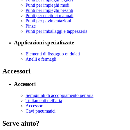
Punti per impieghi medi
Punti per impieghi pesanti
Punti per cucitrici manuali
Punti per pavimentazioni
Pinze
Punti per imballaggi e tappezzeria
Applicazioni specializzate
Elementi di fissaggio ondulati
Anelli e fermagli
Accessori
Accessori
Semigiunti di accoppiamento per aria
Trattamenti dell’aria
Accessori
Cavi pneumatici
Serve aiuto?