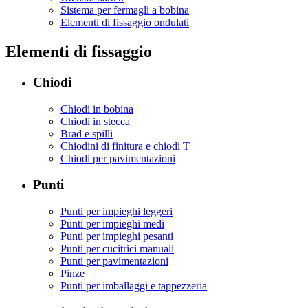
Sistema per fermagli a bobina
Elementi di fissaggio ondulati
Elementi di fissaggio
Chiodi
Chiodi in bobina
Chiodi in stecca
Brad e spilli
Chiodini di finitura e chiodi T
Chiodi per pavimentazioni
Punti
Punti per impieghi leggeri
Punti per impieghi medi
Punti per impieghi pesanti
Punti per cucitrici manuali
Punti per pavimentazioni
Pinze
Punti per imballaggi e tappezzeria