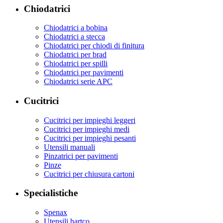
Chiodatrici
Chiodatrici a bobina
Chiodatrici a stecca
Chiodatrici per chiodi di finitura
Chiodatrici per brad
Chiodatrici per spilli
Chiodatrici per pavimenti
Chiodatrici serie APC
Cucitrici
Cucitrici per impieghi leggeri
Cucitrici per impieghi medi
Cucitrici per impieghi pesanti
Utensili manuali
Pinzatrici per pavimenti
Pinze
Cucitrici per chiusura cartoni
Specialistiche
Spenax
Utensili hartco