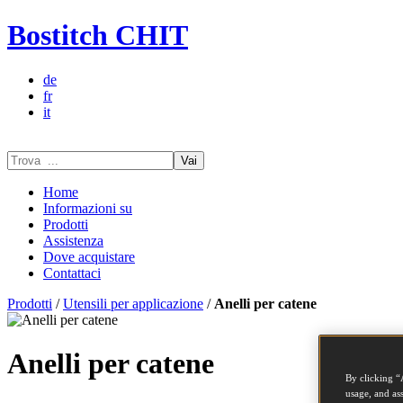
Bostitch CHIT
de
fr
it
Vai
Home
Informazioni su
Prodotti
Assistenza
Dove acquistare
Contattaci
Prodotti
/
Utensili per applicazione
/
Anelli per catene
Anelli per catene
By clicking “
usage, and ass