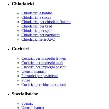
Chiodatrici
Chiodatrici a bobina
Chiodatrici a stecca
Chiodatrici per chiodi di finitura
Chiodatrici per brad
Chiodatrici per spilli
Chiodatrici per pavimenti
Chiodatrici serie APC
Cucitrici
Cucitrici per impieghi leggeri
Cucitrici per impieghi medi
Cucitrici per impieghi pesanti
Utensili manuali
Pinzatrici per pavimenti
Pinze
Cucitrici per chiusura cartoni
Specialistiche
Spenax
Utensili hartco