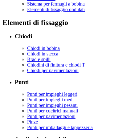
Sistema per fermagli a bobina
Elementi di fissaggio ondulati
Elementi di fissaggio
Chiodi
Chiodi in bobina
Chiodi in stecca
Brad e spilli
Chiodini di finitura e chiodi T
Chiodi per pavimentazioni
Punti
Punti per impieghi leggeri
Punti per impieghi medi
Punti per impieghi pesanti
Punti per cucitrici manuali
Punti per pavimentazioni
Pinze
Punti per imballaggi e tappezzeria