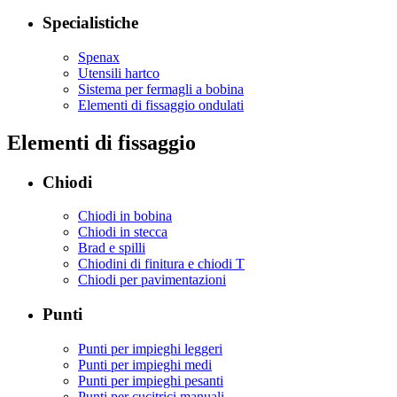
Specialistiche
Spenax
Utensili hartco
Sistema per fermagli a bobina
Elementi di fissaggio ondulati
Elementi di fissaggio
Chiodi
Chiodi in bobina
Chiodi in stecca
Brad e spilli
Chiodini di finitura e chiodi T
Chiodi per pavimentazioni
Punti
Punti per impieghi leggeri
Punti per impieghi medi
Punti per impieghi pesanti
Punti per cucitrici manuali