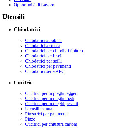
Opportunità di Lavoro
Utensili
Chiodatrici
Chiodatrici a bobina
Chiodatrici a stecca
Chiodatrici per chiodi di finitura
Chiodatrici per brad
Chiodatrici per spilli
Chiodatrici per pavimenti
Chiodatrici serie APC
Cucitrici
Cucitrici per impieghi leggeri
Cucitrici per impieghi medi
Cucitrici per impieghi pesanti
Utensili manuali
Pinzatrici per pavimenti
Pinze
Cucitrici per chiusura cartoni