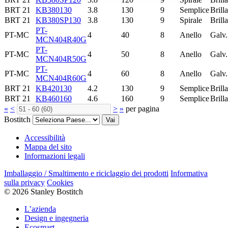
BRT 21
KB380130
3.8
130
9
Semplice
Brill
BRT 21
KB380SP130
3.8
130
9
Spirale
Brill
PT-
PT-MC
4
40
8
Anello
Galv.
MCN404R40G
PT-
PT-MC
4
50
8
Anello
Galv.
MCN404R50G
PT-
PT-MC
4
60
8
Anello
Galv.
MCN404R60G
BRT 21
KB420130
4.2
130
9
Semplice
Brill
BRT 21
KB460160
4.6
160
9
Semplice
Brill
«
<
>
»
per pagina
Bostitch
Vai
Accessibilità
Mappa del sito
Informazioni legali
Imballaggio / Smaltimento e riciclaggio dei prodotti
Informativa
sulla privacy
Cookies
© 2026 Stanley Bostitch
L’azienda
Design e ingegneria
Ecosmart